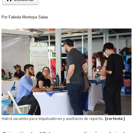
Por
Fabiola Montoya Salas
)
Habrá vacantes para impulsadores y auxiliares de reparto.
(cortesía )