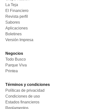
La Teja
Opens in new window
El Financiero
Opens in new window
Revista perfil
Opens in new window
Sabores
Opens in new window
Aplicaciones
Opens in new window
Boletines
Opens in new window
Versión Impresa
Opens in new window
Negocios
Todo Busco
Opens in new window
Parque Viva
Opens in new window
Printea
Opens in new window
Términos y condiciones
Políticas de privacidad
Opens in new window
Condiciones de uso
Opens in new window
Estados financieros
Opens in new window
Reglamentos
Opens in new window