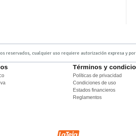
s reservados, cualquier uso requiere autorización expresa y por 
ios
Términos y condici
co
Opens in new window
Políticas de privacidad
Opens
iva
Opens in new window
Condiciones de uso
Opens i
ens in new window
Estados financieros
Opens in
Reglamentos
Opens in new 