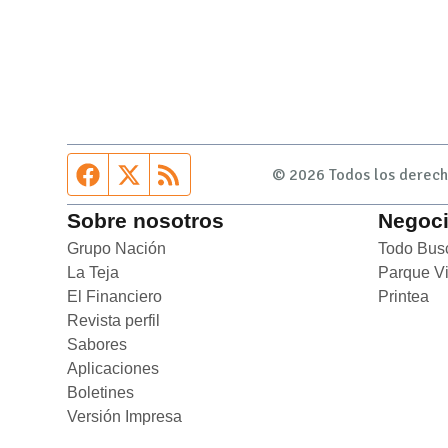
Página de Facebook
Fuente Twitter
Fuente RSS
© 2026 Todos los derecho
Sobre nosotros
Negoc
Grupo Nación
Opens in new window
Todo Bus
La Teja
Opens in new window
Parque V
El Financiero
Opens in new window
Printea
Op
Revista perfil
Opens in new window
Sabores
Opens in new window
Aplicaciones
Opens in new window
Boletines
Opens in new window
Versión Impresa
Opens in new window