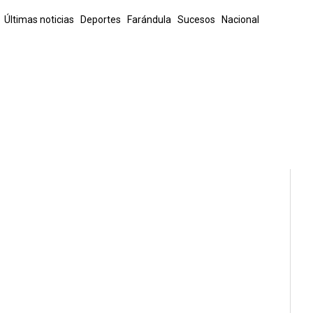
Últimas noticias
Deportes
Farándula
Sucesos
Nacional
a Rica
Internacionales
Finanzas y tecnología
La Familia Peluda