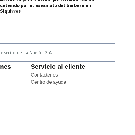
detenido por el asesinato del barbero en
Siquirres
escrito de La Nación S.A.
ones
Servicio al cliente
 in new window
Contáctenos
Opens in new window
n new window
Centro de ayuda
Opens in new window
 new window
window