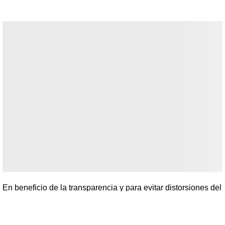
En beneficio de la transparencia y para evitar distorsiones del
debate público por medios informáticos o aprovechando el
anonimato, la sección de comentarios está reservada para
nuestros suscriptores para comentar sobre el contenido de