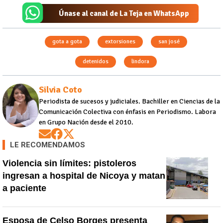
Únase al canal de La Teja en WhatsApp
gota a gota
extorsiones
san josé
detenidos
lindora
Silvia Coto
Periodista de sucesos y judiciales. Bachiller en Ciencias de la
Comunicación Colectiva con énfasis en Periodismo. Labora
en Grupo Nación desde el 2010.
Opens in new window
Opens in new window
Opens in new window
LE RECOMENDAMOS
Violencia sin límites: pistoleros
ingresan a hospital de Nicoya y matan
a paciente
Esposa de Celso Borges presenta