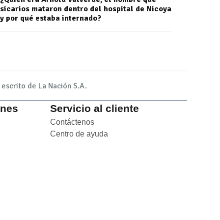
sicarios mataron dentro del hospital de Nicoya
y por qué estaba internado?
escrito de La Nación S.A.
ones
Servicio al cliente
 in new window
Contáctenos
Opens in new window
n new window
Centro de ayuda
Opens in new window
 new window
window