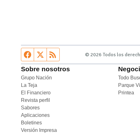
Página de Facebook
Fuente Twitter
Fuente RSS
© 2026 Todos los derecho
Sobre nosotros
Negoc
Grupo Nación
Opens in new window
Todo Bus
La Teja
Opens in new window
Parque V
El Financiero
Opens in new window
Printea
Op
Revista perfil
Opens in new window
Sabores
Opens in new window
Aplicaciones
Opens in new window
Boletines
Opens in new window
Versión Impresa
Opens in new window