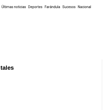
Últimas noticias
Deportes
Farándula
Sucesos
Nacional
a Rica
Internacionales
Finanzas y tecnología
La Familia Peluda
tales