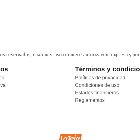
s reservados, cualquier uso requiere autorización expresa y por 
ios
Términos y condici
co
Opens in new window
Políticas de privacidad
Opens
iva
Opens in new window
Condiciones de uso
Opens i
ens in new window
Estados financieros
Opens in
Reglamentos
Opens in new 