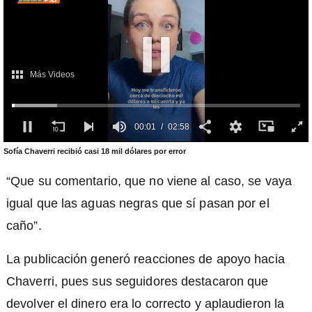
Más Videos
00:02
02:58
0
Sofía Chaverri recibió casi 18 mil dólares por error
seconds
of
2
“Que su comentario, que no viene al caso, se vaya
minutes,
58
igual que las aguas negras que sí pasan por el
seconds
caño”.
La publicación generó reacciones de apoyo hacia
Chaverri, pues sus seguidores destacaron que
devolver el dinero era lo correcto y aplaudieron la